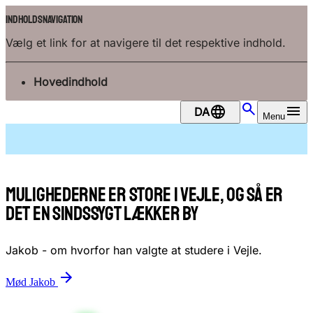
Indholdsnavigation
Vælg et link for at navigere til det respektive indhold.
gå til
Hovedindhold
Mulighederne er store i Vejle, og så er
DA
Menu
det en sindssygt lækker by
Jakob - om hvorfor han valgte at studere i Vejle.
Mød Jakob